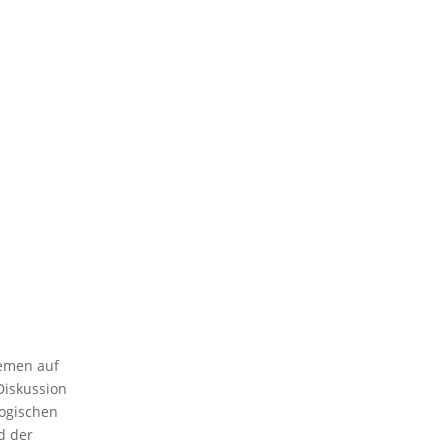
hemen auf
Diskussion
logischen
d der