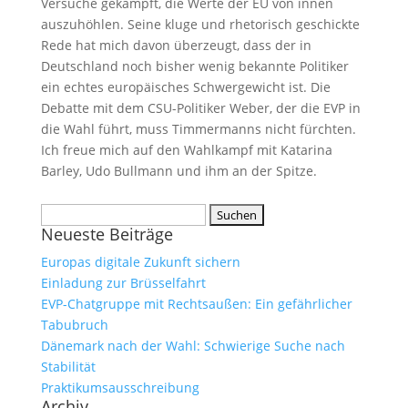
Versuche gekämpft, die Werte der EU von innen
auszuhöhlen. Seine kluge und rhetorisch geschickte
Rede hat mich davon überzeugt, dass der in
Deutschland noch bisher wenig bekannte Politiker
ein echtes europäisches Schwergewicht ist. Die
Debatte mit dem CSU-Politiker Weber, der die EVP in
die Wahl führt, muss Timmermanns nicht fürchten.
Ich freue mich auf den Wahlkampf mit Katarina
Barley, Udo Bullmann und ihm an der Spitze.
Suchen
Neueste Beiträge
nach:
Europas digitale Zukunft sichern
Einladung zur Brüsselfahrt
EVP-Chatgruppe mit Rechtsaußen: Ein gefährlicher
Tabubruch
Dänemark nach der Wahl: Schwierige Suche nach
Stabilität
Praktikumsausschreibung
Archiv