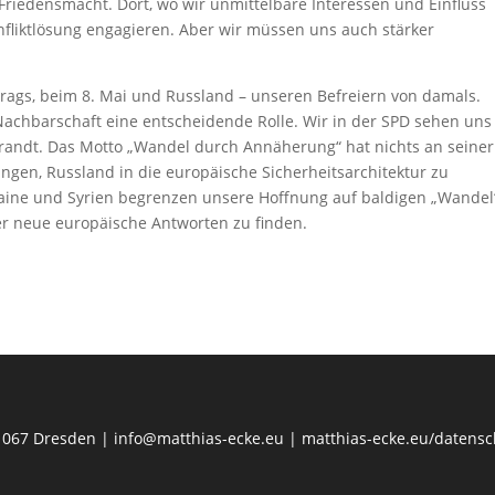
le Friedensmacht. Dort, wo wir unmittelbare Interessen und Einfluss
nfliktlösung engagieren. Aber wir müssen uns auch stärker
trags, beim 8. Mai und Russland – unseren Befreiern von damals.
 Nachbarschaft eine entscheidende Rolle. Wir in der SPD sehen uns
y Brandt. Das Motto „Wandel durch Annäherung“ hat nichts an seiner
ungen, Russland in die europäische Sicherheitsarchitektur zu
kraine und Syrien begrenzen unsere Hoffnung auf baldigen „Wandel“
er neue europäische Antworten zu finden.
01067 Dresden | info@matthias-ecke.eu | matthias-ecke.eu/datens