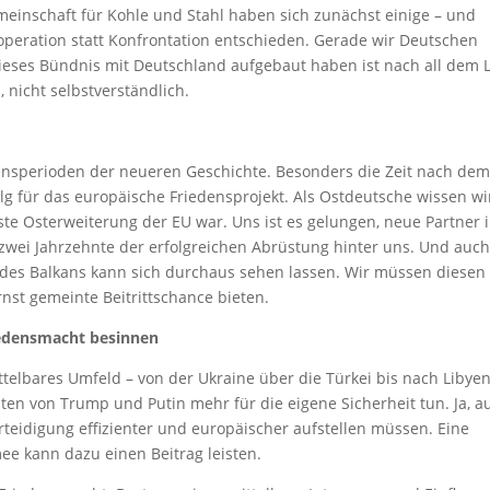
einschaft für Kohle und Stahl haben sich zunächst einige – und
ooperation statt Konfrontation entschieden. Gerade wir Deutschen
ieses Bündnis mit Deutschland aufgebaut haben ist nach all dem L
 nicht selbstverständlich.
ensperioden der neueren Geschichte. Besonders die Zeit nach de
 für das europäische Friedensprojekt. Als Ostdeutsche wissen wi
ste Osterweiterung der EU war. Uns ist es gelungen, neue Partner 
 zwei Jahrzehnte der erfolgreichen Abrüstung hinter uns. Und auch
 des Balkans kann sich durchaus sehen lassen. Wir müssen diesen
nst gemeinte Beitrittschance bieten.
riedensmacht besinnen
ittelbares Umfeld – von der Ukraine über die Türkei bis nach Libyen
eiten von Trump und Putin mehr für die eigene Sicherheit tun. Ja, a
rteidigung effizienter und europäischer aufstellen müssen. Eine
ee kann dazu einen Beitrag leisten.