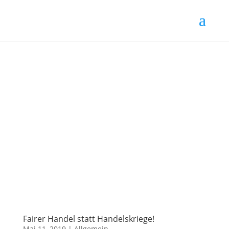
Fairer Handel statt Handelskriege!
Mai 11, 2019
|
Allgemein